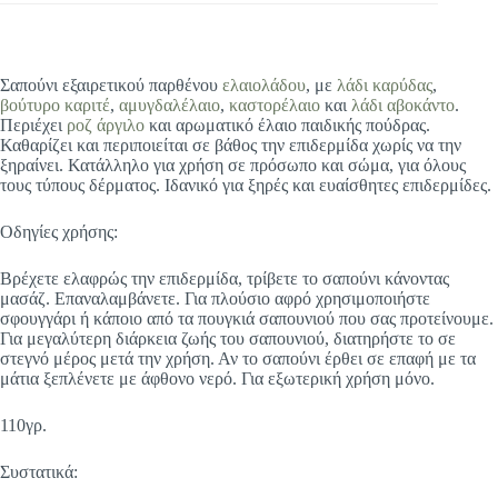
Σαπούνι εξαιρετικού παρθένου
ελαιολάδου
, με
λάδι καρύδας
,
βούτυρο καριτέ
,
αμυγδαλέλαιο
,
καστορέλαιο
και
λάδι αβοκάντο
.
Περιέχει
ροζ άργιλο
και αρωματικό έλαιο παιδικής πούδρας.
Καθαρίζει και περιποιείται σε βάθος την επιδερμίδα χωρίς να την
ξηραίνει. Κατάλληλο για χρήση σε πρόσωπο και σώμα, για όλους
τους τύπους δέρματος. Ιδανικό για ξηρές και ευαίσθητες επιδερμίδες.
Οδηγίες χρήσης:
Βρέχετε ελαφρώς την επιδερμίδα, τρίβετε το σαπούνι κάνοντας
μασάζ. Επαναλαμβάνετε. Για πλούσιο αφρό χρησιμοποιήστε
σφουγγάρι ή κάποιο από τα πουγκιά σαπουνιού που σας προτείνουμε.
Για μεγαλύτερη διάρκεια ζωής του σαπουνιού, διατηρήστε το σε
στεγνό μέρος μετά την χρήση. Αν το σαπούνι έρθει σε επαφή με τα
μάτια ξεπλένετε με άφθονο νερό. Για εξωτερική χρήση μόνο.
110γρ.
Συστατικά: