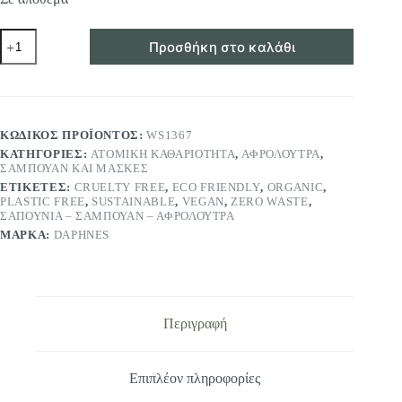
ECO
Προσθήκη στο καλάθι
ΣΑΠΟΥΝΙ
ROSEPOWDER
DAPHNE'S
110gr
ποσότητα
ΚΩΔΙΚΌΣ ΠΡΟΪΌΝΤΟΣ:
WS1367
ΚΑΤΗΓΟΡΊΕΣ:
ΑΤΟΜΙΚΉ ΚΑΘΑΡΙΌΤΗΤΑ
,
ΑΦΡΌΛΟΥΤΡΑ
,
ΣΑΜΠΟΥΆΝ ΚΑΙ ΜΆΣΚΕΣ
ΕΤΙΚΈΤΕΣ:
CRUELTY FREE
,
ECO FRIENDLY
,
ORGANIC
,
PLASTIC FREE
,
SUSTAINABLE
,
VEGAN
,
ZERO WASTE
,
ΣΑΠΟΥΝΙΑ – ΣΑΜΠΟΥΑΝ – ΑΦΡΟΛΟΥΤΡΑ
ΜΆΡΚΑ:
DAPHNES
Περιγραφή
Επιπλέον πληροφορίες