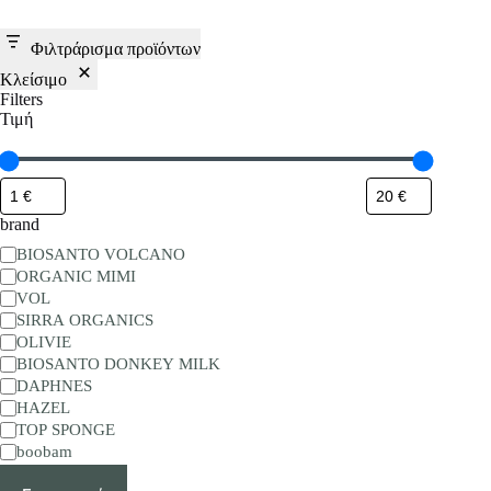
Φιλτράρισμα προϊόντων
Κλείσιμο
Filters
Τιμή
brand
BRAND
BIOSANTO VOLCANO
ORGANIC MIMI
VOL
SIRRA ORGANICS
OLIVIE
BIOSANTO DONKEY MILK
DAPHNES
HAZEL
TOP SPONGE
boobam