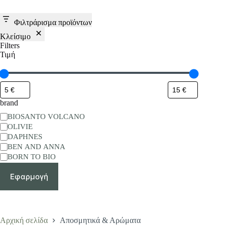
Φιλτράρισμα προϊόντων
Κλείσιμο
Filters
Τιμή
brand
BRAND
BIOSANTO VOLCANO
OLIVIE
DAPHNES
BEN AND ANNA
BORN TO BIO
Εφαρμογή
Αρχική σελίδα
Αποσμητικά & Αρώματα