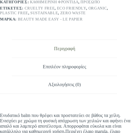
ΚΑΤΗΓΟΡΊΕΣ:
ΚΑΘΗΜΕΡΙΝΉ ΦΡΟΝΤΊΔΑ
,
ΠΡΌΣΩΠΟ
ΕΤΙΚΈΤΕΣ:
CRUELTY FREE
,
ECO FRIENDLY
,
ORGANIC
,
PLASTIC FREE
,
SUSTAINABLE
,
ZERO WASTE
ΜΆΡΚΑ:
BEAUTY MADE EASY - LE PAPIER
Περιγραφή
Επιπλέον πληροφορίες
Αξιολογήσεις (0)
Ενυδατικό balm που θρέφει και προστατεύει σε βάθος τα χείλη.
Ενισχύει με χρώμα τη φυσική απόχρωση των χειλιών και αφήνει ένα
απαλό και λαμπερό αποτέλεσμα. Απορροφάται εύκολα και είναι
κατάλληλο για καθημερινή χρήση.
Περιέχει έλαιο marula, έλαιο