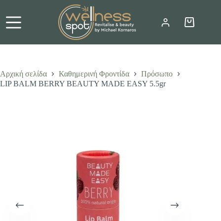
Μετάβαση
στο
περιεχόμενο
Καλάθι
Αγορών
Αρχική σελίδα
Καθημερινή Φροντίδα
Πρόσωπο
LIP BALM BERRY BEAUTY MADE EASY 5.5gr