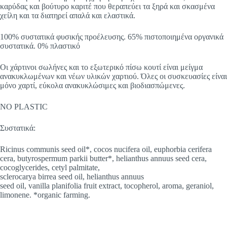
καρύδας και βούτυρο καριτέ που θεραπεύει τα ξηρά και σκασμένα
χείλη και τα διατηρεί απαλά και ελαστικά.
100% συστατικά φυσικής προέλευσης. 65% πιστοποιημένα οργανικά
συστατικά. 0% πλαστικό
Οι χάρτινοι σωλήνες και το εξωτερικό πίσω κουτί είναι μείγμα
ανακυκλωμένων και νέων υλικών χαρτιού. Όλες οι συσκευασίες είναι
μόνο χαρτί, εύκολα ανακυκλώσιμες και βιοδιασπώμενες.
NO PLASTIC
Συστατικά:
Ricinus communis seed oil*, cocos nucifera oil, euphorbia cerifera
cera, butyrospermum parkii butter*, helianthus annuus seed cera,
cocoglycerides, cetyl palmitate,
sclerocarya birrea seed oil, helianthus annuus
seed oil, vanilla planifolia fruit extract, tocopherol, aroma, geraniol,
limonene. *organic farming.