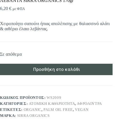
ΛΕΒΑΝΤΑ SIRRA ORGANICS 170gr
6,20
€
με ΦΠΑ
Χειροποίητο σαπούνι ήπιας απολέπισης με θαλασσινό αλάτι
& αιθέριο έλαιο λεβάντας.
Σε απόθεμα
Προσθήκη στο καλάθι
ΚΩΔΙΚΌΣ ΠΡΟΪΌΝΤΟΣ:
WS2009
ΚΑΤΗΓΟΡΊΕΣ:
ΑΤΟΜΙΚΉ ΚΑΘΑΡΙΌΤΗΤΑ
,
ΑΦΡΌΛΟΥΤΡΑ
ΕΤΙΚΈΤΕΣ:
ORGANIC
,
PALM OIL FREE
,
VEGAN
ΜΆΡΚΑ:
SIRRA ORGANICS