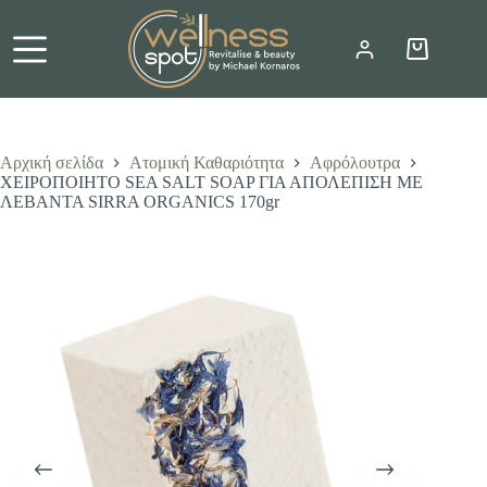
Μετάβαση
στο
περιεχόμενο
Καλάθι
Αγορών
Αρχική σελίδα
Ατομική Καθαριότητα
Αφρόλουτρα
ΧΕΙΡΟΠΟΙΗΤΟ SEA SALT SOAP ΓΙΑ ΑΠΟΛΕΠΙΣΗ ΜΕ
ΛΕΒΑΝΤΑ SIRRA ORGANICS 170gr