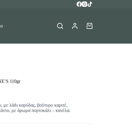
ία
Καλάθι
Αγορών
’S 110gr
, με λάδι καρύδας, βούτυρο καριτέ,
κάντο, με άρωμα πορτοκάλι – κανέλα.