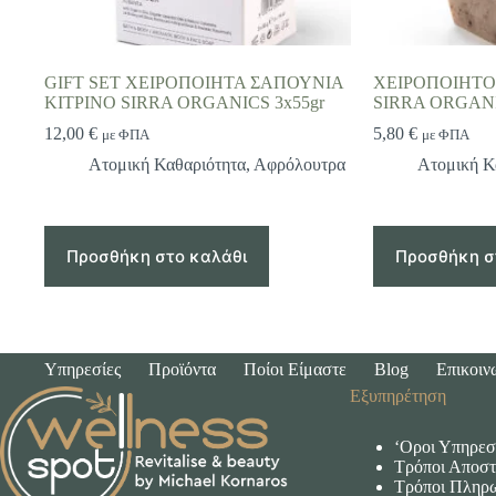
GIFT SET ΧΕΙΡΟΠΟΙΗΤΑ ΣΑΠΟΥΝΙΑ
ΧΕΙΡΟΠΟΙΗΤΟ
ΚΙΤΡΙΝΟ SIRRA ORGANICS 3x55gr
SIRRA ORGANI
12,00
€
5,80
€
με ΦΠΑ
με ΦΠΑ
Ατομική Καθαριότητα
,
Αφρόλουτρα
Ατομική Κ
Προσθήκη στο καλάθι
Προσθήκη σ
Υπηρεσίες
Προϊόντα
Ποίοι Είμαστε
Blog
Επικοιν
Εξυπηρέτηση
‘Οροι Υπηρεσ
Τρόποι Αποστ
Τρόποι Πληρ