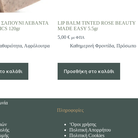
 ΣΑΠΟΥΝΙ ΛΕΒΑΝΤΑ
LIP BALM TINTED ROSE BEAUTY
CS 120gr
MADE EASY 5.5gr
5,00
€
με ΦΠΑ
αθαριότητα
,
Αφρόλουτρα
Καθημερινή Φροντίδα
,
Πρόσωπο
το καλάθι
Προσθήκη στο καλάθι
ωνία
Πληροφορίες
ιών
‘Οροι χρήσης
ολής
Πολιτική Απορρήτου
ωμής
Πολιτική Cookies