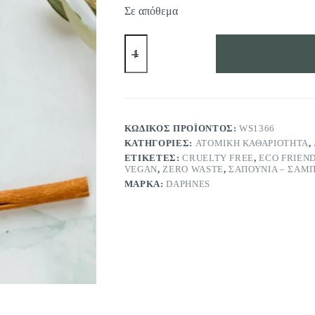
Σε απόθεμα
ECO
ΣΑΠΟΥΝΙ
BITTERLAKE
DAPHNE'S
110gr
ποσότητα
ΚΩΔΙΚΌΣ ΠΡΟΪΌΝΤΟΣ:
WS1366
ΚΑΤΗΓΟΡΊΕΣ:
ΑΤΟΜΙΚΉ ΚΑΘΑΡΙΌΤΗΤΑ
,
ΕΤΙΚΈΤΕΣ:
CRUELTY FREE
,
ECO FRIEN
VEGAN
,
ZERO WASTE
,
ΣΑΠΟΥΝΙΑ – ΣΑΜΠ
ΜΆΡΚΑ:
DAPHNES