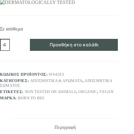
Σε απόθεμα
ΒΙΟΛΟΓΙΚΟ
Προσθήκη στο καλάθι
ΑΠΟΣΜΗΤΙΚΟ
ROLL-
ON
ΜΕ
TIARE
BORN
ΚΩΔΙΚΌΣ ΠΡΟΪΌΝΤΟΣ:
WS4283
TO
ΚΑΤΗΓΟΡΊΕΣ:
ΑΠΟΣΜΗΤΙΚΆ & ΑΡΏΜΑΤΑ
,
ΑΠΟΣΜΗΤΙΚΆ
BIO
ΣΏΜΑΤΟΣ
50ml
ποσότητα
ΕΤΙΚΈΤΕΣ:
NON TESTED ON ANIMALS
,
ORGANIC
,
VEGAN
ΜΆΡΚΑ:
BORN TO BIO
Περιγραφή