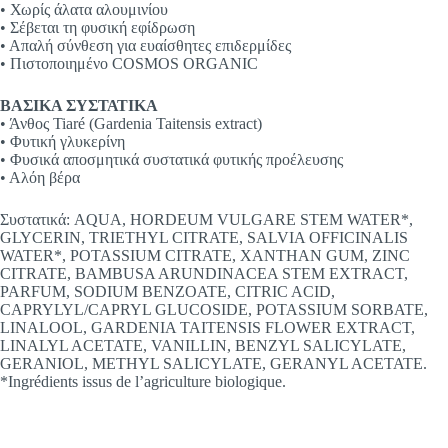
• Χωρίς άλατα αλουμινίου
• Σέβεται τη φυσική εφίδρωση
• Απαλή σύνθεση για ευαίσθητες επιδερμίδες
• Πιστοποιημένο COSMOS ORGANIC
ΒΑΣΙΚΑ ΣΥΣΤΑΤΙΚΑ
• Άνθος Tiaré (Gardenia Taitensis extract)
• Φυτική γλυκερίνη
• Φυσικά αποσμητικά συστατικά φυτικής προέλευσης
• Αλόη βέρα
Συστατικά: AQUA, HORDEUM VULGARE STEM WATER*,
GLYCERIN, TRIETHYL CITRATE, SALVIA OFFICINALIS
WATER*, POTASSIUM CITRATE, XANTHAN GUM, ZINC
CITRATE, BAMBUSA ARUNDINACEA STEM EXTRACT,
PARFUM, SODIUM BENZOATE, CITRIC ACID,
CAPRYLYL/CAPRYL GLUCOSIDE, POTASSIUM SORBATE,
LINALOOL, GARDENIA TAITENSIS FLOWER EXTRACT,
LINALYL ACETATE, VANILLIN, BENZYL SALICYLATE,
GERANIOL, METHYL SALICYLATE, GERANYL ACETATE.
*Ingrédients issus de l’agriculture biologique.