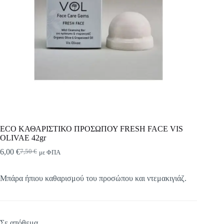
ECO ΚΑΘΑΡΙΣΤΙΚΟ ΠΡΟΣΩΠΟΥ FRESH FACE VIS
OLIVAE 42gr
6,00
€
7,50
€
με ΦΠΑ
Original
Η
price
τρέχουσα
was:
τιμή
Μπάρα ήπιου καθαρισμού του προσώπου και ντεμακιγιάζ.
7,50 €.
είναι:
6,00 €.
Σε απόθεμα