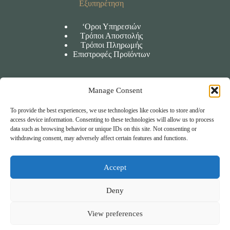
Εξυπηρέτηση
‘Οροι Υπηρεσιών
Τρόποι Αποστολής
Τρόποι Πληρωμής
Επιστροφές Προϊόντων
Manage Consent
Πληροφορίες
To provide the best experiences, we use technologies like cookies to store and/or
‘Οροι χρήσης
access device information. Consenting to these technologies will allow us to process
Πολιτική Απορρήτου
data such as browsing behavior or unique IDs on this site. Not consenting or
Πολιτική Cookies
withdrawing consent, may adversely affect certain features and functions.
Accept
Επικοινωνία
Deny
Β. Κορνάρου 59 Σητεία
View preferences
(+30) 2843400857
info@wellnessspot.gr