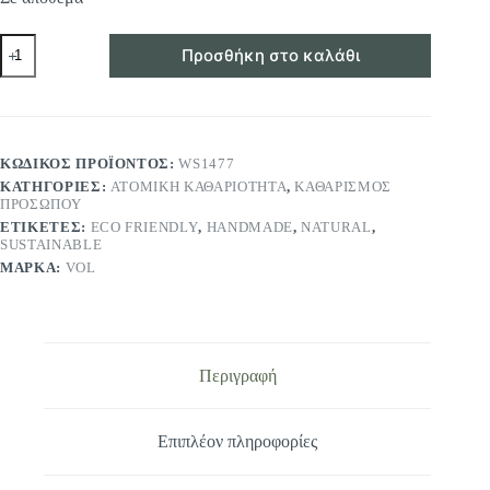
ECO
Προσθήκη στο καλάθι
ΚΑΘΑΡΙΣΤΙΚΟ
ΠΡΟΣΩΠΟΥ
FRESH
FACE
VIS
OLIVAE
ΚΩΔΙΚΌΣ ΠΡΟΪΌΝΤΟΣ:
WS1477
42gr
ΚΑΤΗΓΟΡΊΕΣ:
ΑΤΟΜΙΚΉ ΚΑΘΑΡΙΌΤΗΤΑ
,
ΚΑΘΑΡΙΣΜΌΣ
ποσότητα
ΠΡΟΣΏΠΟΥ
ΕΤΙΚΈΤΕΣ:
ECO FRIENDLY
,
HANDMADE
,
NATURAL
,
SUSTAINABLE
ΜΆΡΚΑ:
VOL
Περιγραφή
Επιπλέον πληροφορίες