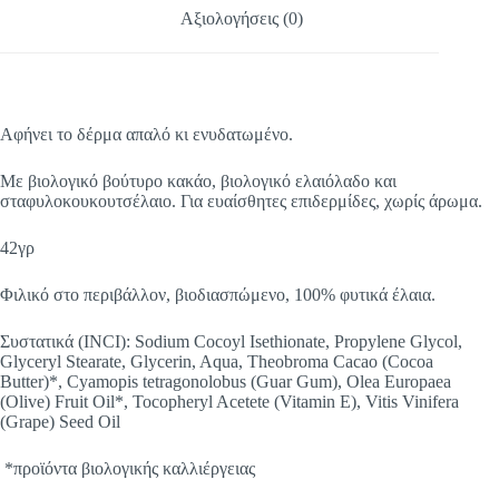
Αξιολογήσεις (0)
Αφήνει το δέρμα απαλό κι ενυδατωμένο.
Με βιολογικό βούτυρο κακάο, βιολογικό ελαιόλαδο και
σταφυλοκουκουτσέλαιο.
Για ευαίσθητες επιδερμίδες, χωρίς άρωμα.
42γρ
Φιλικό στο περιβάλλον, βιοδιασπώμενο, 100% φυτικά έλαια.
Συστατικά (INCI): Sodium Cocoyl Isethionate, Propylene Glycol,
Glyceryl Stearate, Glycerin, Aqua, Theobroma Cacao (Cocoa
Butter)*, Cyamopis tetragonolobus (Guar Gum), Olea Europaea
(Olive) Fruit Oil*, Tocopheryl Acetete (Vitamin E), Vitis Vinifera
(Grape) Seed Oil
*προϊόντα βιολογικής καλλιέργειας