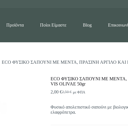
Προϊόντα
Ποίοι Είμαστε
Blog
Επικοινων
ECO ΦΥΣΙΚΟ ΣΑΠΟΥΝΙ ΜΕ ΜΕΝΤΑ, ΠΡΑΣΙΝΗ ΑΡΓΙΛΟ ΚΑΙ 
ECO ΦΥΣΙΚΟ ΣΑΠΟΥΝΙ ΜΕ ΜΕΝΤΑ,
VIS OLIVAE 50gr
2,00
€
2,50
€
με ΦΠΑ
Original
Η
price
τρέχουσα
was:
τιμή
Φυσικό απολεπιστικό σαπούνι με βιολογικ
2,50 €.
είναι:
ελαφρόπετρα.
2,00 €.