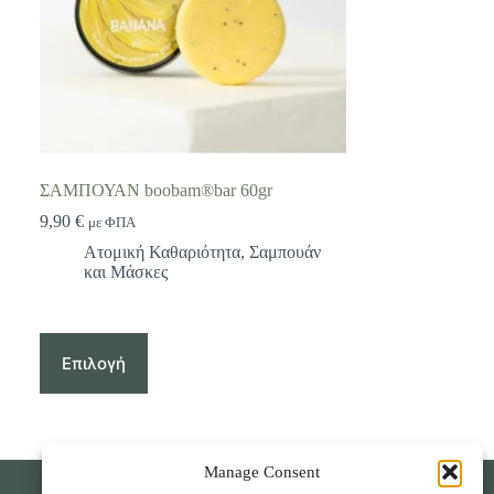
ΣΑΜΠΟΥΑΝ boobam®bar 60gr
9,90
€
με ΦΠΑ
Ατομική Καθαριότητα
,
Σαμπουάν
και Μάσκες
Αυτό
το
Επιλογή
προϊόν
έχει
πολλαπλές
παραλλαγές.
Οι
Manage Consent
επιλογές