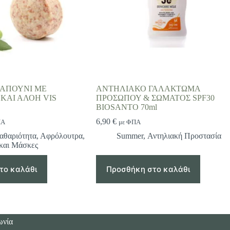
ΣΑΠΟΥΝΙ ΜΕ
ΑΝΤΗΛΙΑΚΟ ΓΑΛΑΚΤΩΜΑ
ΚΑΙ ΑΛΟΗ VIS
ΠΡΟΣΩΠΟΥ & ΣΩΜΑΤΟΣ SPF30
BIOSANTO 70ml
6,90
€
ΠΑ
με ΦΠΑ
αθαριότητα
,
Αφρόλουτρα
,
Summer
,
Αντηλιακή Προστασία
και Μάσκες
το καλάθι
Προσθήκη στο καλάθι
ωνία