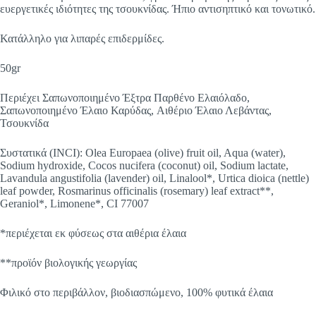
ευεργετικές ιδιότητες της τσουκνίδας. Ήπιο αντισηπτικό και τονωτικό.
Κατάλληλο για λιπαρές επιδερμίδες.
50gr
Περιέχει Σαπωνοποιημένο Έξτρα Παρθένο Ελαιόλαδο,
Σαπωνοποιημένο Έλαιο Καρύδας, Aιθέριο Έλαιο Λεβάντας,
Τσουκνίδα
Συστατικά (INCI): Olea Europaea (olive) fruit oil, Aqua (water),
Sodium hydroxide, Cocos nucifera (coconut) oil, Sodium lactate,
Lavandula angustifolia (lavender) oil, Linalool*, Urtica dioica (nettle)
leaf powder, Rosmarinus officinalis (rosemary) leaf extract**,
Geraniol*, Limonene*, CI 77007
*περιέχεται εκ φύσεως στα αιθέρια έλαια
**προϊόν βιολογικής γεωργίας
Φιλικό στο περιβάλλον, βιοδιασπώμενο, 100% φυτικά έλαια