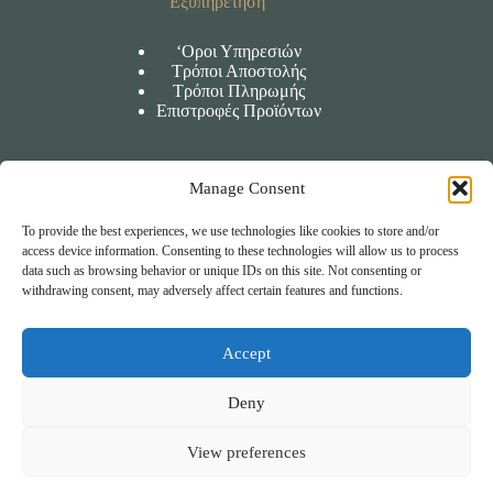
Εξυπηρέτηση
‘Οροι Υπηρεσιών
Τρόποι Αποστολής
Τρόποι Πληρωμής
Επιστροφές Προϊόντων
Manage Consent
Πληροφορίες
To provide the best experiences, we use technologies like cookies to store and/or
‘Οροι χρήσης
access device information. Consenting to these technologies will allow us to process
Πολιτική Απορρήτου
data such as browsing behavior or unique IDs on this site. Not consenting or
Πολιτική Cookies
withdrawing consent, may adversely affect certain features and functions.
Accept
Επικοινωνία
Deny
Β. Κορνάρου 59 Σητεία
View preferences
(+30) 2843400857
info@wellnessspot.gr