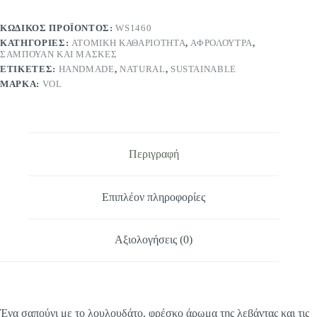
ΚΑΙ
ΤΣΟΥΚΝΙΔΑ
ΚΩΔΙΚΌΣ ΠΡΟΪΌΝΤΟΣ:
WS1460
VIS
ΚΑΤΗΓΟΡΊΕΣ:
ΑΤΟΜΙΚΉ ΚΑΘΑΡΙΌΤΗΤΑ
,
ΑΦΡΌΛΟΥΤΡΑ
,
OLIVAE
ΣΑΜΠΟΥΆΝ ΚΑΙ ΜΆΣΚΕΣ
50gr
ποσότητα
ΕΤΙΚΈΤΕΣ:
HANDMADE
,
NATURAL
,
SUSTAINABLE
ΜΆΡΚΑ:
VOL
Περιγραφή
Επιπλέον πληροφορίες
Αξιολογήσεις (0)
Ένα σαπούνι με το λουλουδάτο, φρέσκο άρωμα της λεβάντας και τις