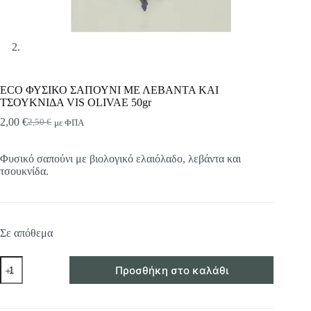
ECO ΦΥΣΙΚΟ ΣΑΠΟΥΝΙ ΜΕ ΛΕΒΑΝΤΑ ΚΑΙ
ΤΣΟΥΚΝΙΔΑ VIS OLIVAE 50gr
2,00
€
2,50
€
με ΦΠΑ
Original
Η
price
τρέχουσα
was:
τιμή
Φυσικό σαπούνι με βιολογικό ελαιόλαδο, λεβάντα και
2,50 €.
είναι:
τσουκνίδα.
2,00 €.
Σε απόθεμα
ECO
Προσθήκη στο καλάθι
ΦΥΣΙΚΟ
ΣΑΠΟΥΝΙ
ΜΕ
ΛΕΒΑΝΤΑ