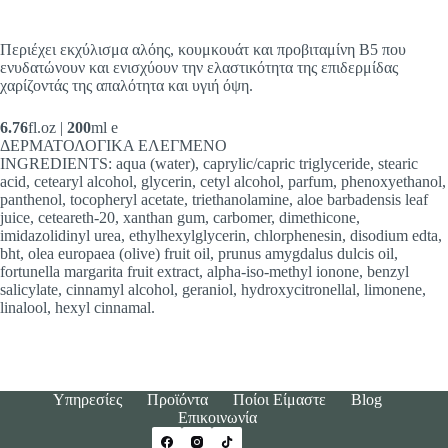
Περιέχει εκχύλισμα αλόης, κουμκουάτ και προβιταμίνη Β5 που
ενυδατώνουν και ενισχύουν την ελαστικότητα της επιδερμίδας
χαρίζοντάς της απαλότητα και υγιή όψη.
6.76
fl.oz |
200
ml e
ΔΕΡΜΑΤΟΛΟΓΙΚΑ ΕΛΕΓΜΕΝΟ
INGREDIENTS: aqua (water), caprylic/capric triglyceride, stearic
acid, cetearyl alcohol, glycerin, cetyl alcohol, parfum, phenoxyethanol,
panthenol, tocopheryl acetate, triethanolamine, aloe barbadensis leaf
juice, ceteareth-20, xanthan gum, carbomer, dimethicone,
imidazolidinyl urea, ethylhexylglycerin, chlorphenesin, disodium edta,
bht, olea europaea (olive) fruit oil, prunus amygdalus dulcis oil,
fortunella margarita fruit extract, alpha-iso-methyl ionone, benzyl
salicylate, cinnamyl alcohol, geraniol, hydroxycitronellal, limonene,
linalool, hexyl cinnamal.
Υπηρεσίες
Προϊόντα
Ποίοι Είμαστε
Blog
Επικοινωνία