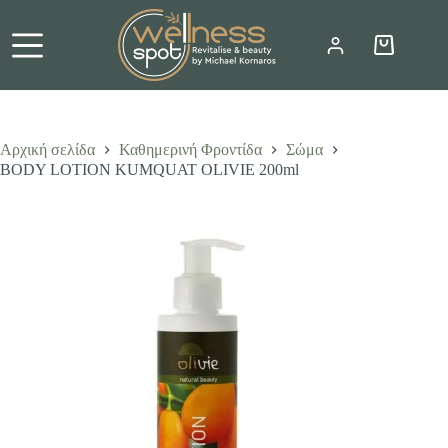
Μετάβαση
στο
περιεχόμενο
Καλάθι
Αγορών
Αρχική σελίδα
Καθημερινή Φροντίδα
Σώμα
BODY LOTION KUMQUAT OLIVIE 200ml